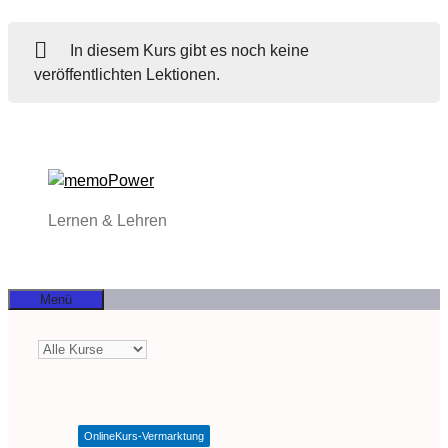
In diesem Kurs gibt es noch keine
veröffentlichten Lektionen.
Zum
Inhalt
springen
Lernen & Lehren
Menü
OnlineKurs-Vermarktung