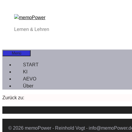
Zum
Inhalt
springen
Lernen & Lehren
Menü
START
KI
AEVO
Über
Zurück zu:
© 2026 memoPower - Reinhold Vogt - info@memoPower.d