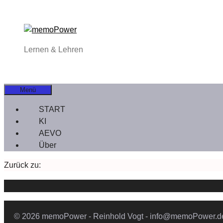
Zum
Inhalt
springen
Lernen & Lehren
Menü
START
KI
AEVO
Über
Zurück zu:
© 2026 memoPower - Reinhold Vogt - info@memoPower.d