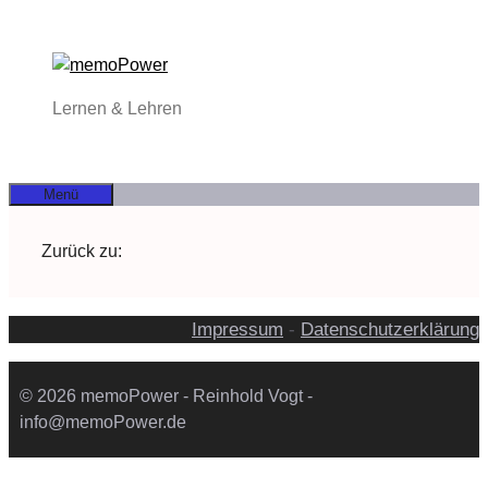
Zum
Inhalt
springen
Lernen & Lehren
Menü
Zurück zu:
Impressum
-
Datenschutzerklärung
© 2026 memoPower - Reinhold Vogt -
info@memoPower.de