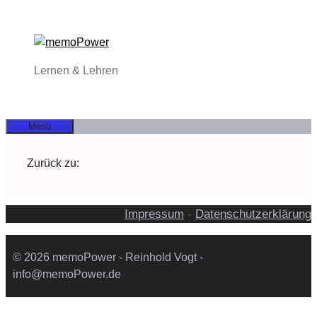
Zum
Inhalt
springen
Lernen & Lehren
Menü
Zurück zu:
Impressum
-
Datenschutzerklärung
© 2026 memoPower - Reinhold Vogt -
info@memoPower.de